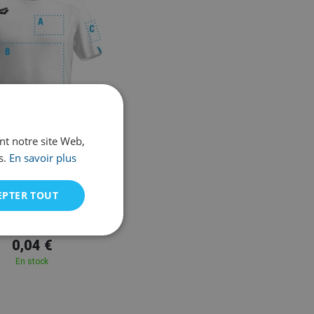
ant notre site Web,
s.
En savoir plus
Arena
EPTER TOUT
rena Team Line
0,04 €
En stock