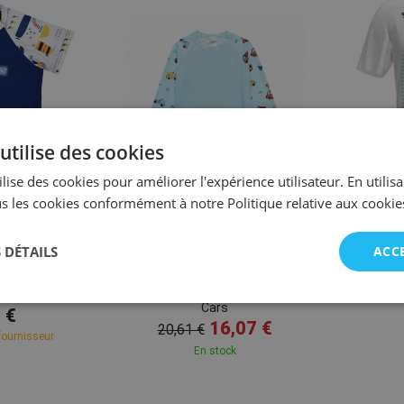
utilise des cookies
lise des cookies pour améliorer l'expérience utilisateur. En utilis
s les cookies conformément à notre Politique relative aux cookie
2-3
3-4
2-4
4-6
bout
Aquakiddo
 DÉTAILS
ACC
t Sleeve Rash
T-shirt UV de plage enfant
A
Boats
Aquakiddo UV Protection Shirt
Cars
 €
16,07 €
20,61 €
fournisseur
En stock