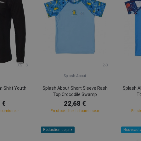
XS
S
2-3
Splash About
m Shirt Youth
Splash About Short Sleeve Rash
Splash A
k
Top Crocodile Swamp
T
 €
22,68 €
fournisseur
En stock chez le fournisseur
En st
Réduction de prix
Nouveaut