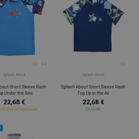
2-3
3-4
2-3
Splash About
Splash About
bout Short Sleeve Rash
Splash About Short Sleeve Rash
op Under the Sea
Top Up in the Air
22,68 €
22,68 €
ock chez le fournisseur
En stock
é