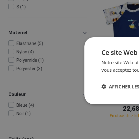
S (1)
Matériel
Elasthane (5)
Ce site Web 
Nylon (4)
Polyamide (1)
Notre site Web uti
Polyester (3)
vous acceptez tou
Splash A
AFFICHER LES
Splash About Shor
Couleur
Top Tug 
Bleue (4)
22,68
Noir (1)
En stock chez le 