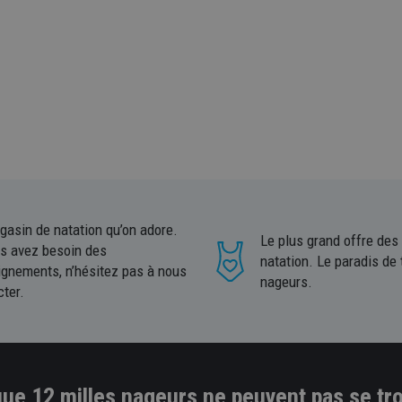
gasin de natation qu’on adore.
Le plus grand offre des
us avez besoin des
natation. Le paradis de 
ignements, n’hésitez pas à nous
nageurs.
cter.
ue 12 milles nageurs ne peuvent pas se tr