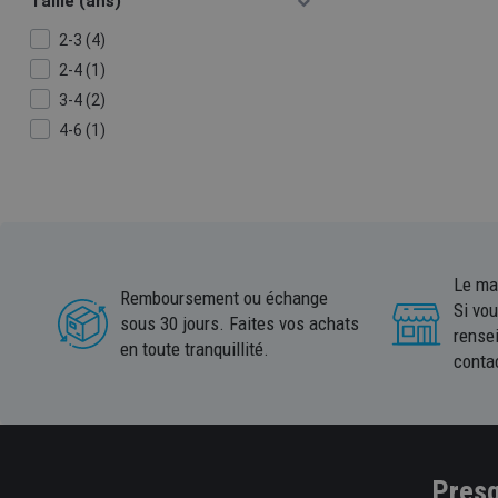
Taille (ans)
2-3 (4)
2-4 (1)
3-4 (2)
4-6 (1)
Le ma
Remboursement ou échange
Si vo
sous 30 jours. Faites vos achats
rense
en toute tranquillité.
conta
Presq