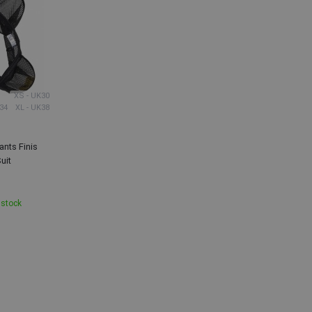
XS - UK30
34
XL - UK38
ants Finis
uit
 stock