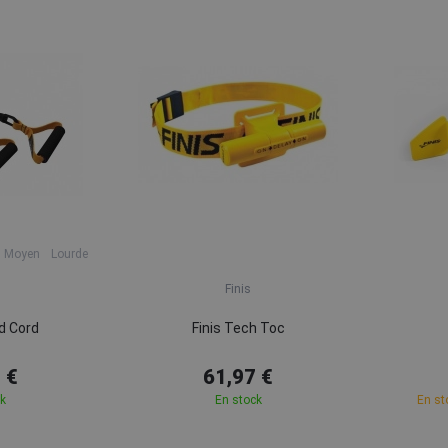
Moyen
Lourde
Finis
nd Cord
Finis Tech Toc
 €
61,97 €
ck
En stock
En st