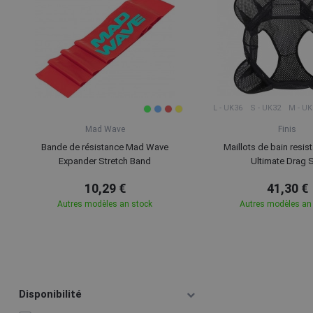
L - UK36
S - UK32
M - UK
Mad Wave
Finis
Bande de résistance Mad Wave
Maillots de bain resist
Expander Stretch Band
Ultimate Drag S
10,29 €
41,30 €
Autres modèles an stock
Autres modèles an
Disponibilité