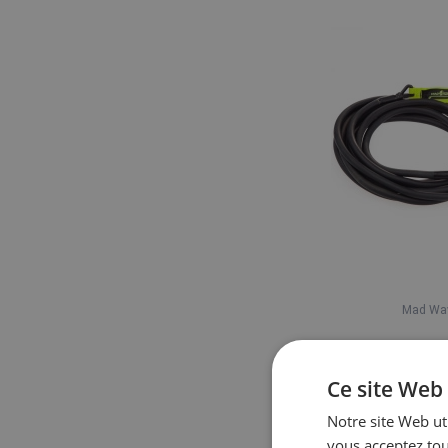
Mad Wa
Mad Wave Long 
Ce site Web 
78,50
Notre site Web uti
En sto
vous acceptez tou