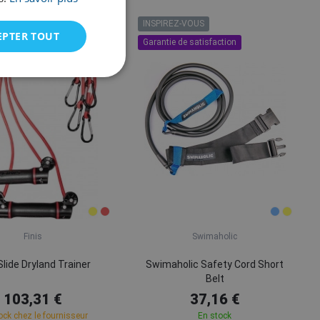
INSPIREZ-VOUS
EPTER TOUT
Garantie de satisfaction
Finis
Swimaholic
 Slide Dryland Trainer
Swimaholic Safety Cord Short
Belt
103,31 €
37,16 €
ock chez le fournisseur
En stock