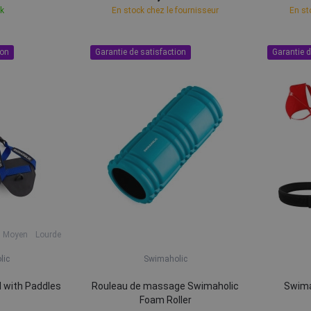
ck
En stock chez le fournisseur
En st
ion
Garantie de satisfaction
Garantie d
Moyen
Lourde
lic
Swimaholic
 with Paddles
Rouleau de massage Swimaholic
Swima
Foam Roller