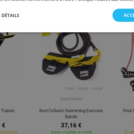
 DÉTAILS
ACC
Faible
Moyen
Lourde
BornToSwim
 Trainer
BornToSwim Swimming Exercise
Finis
Bands
 €
37,16 €
fournisseur
Autres modèles an stock
En st