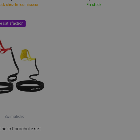
ock chez le fournisseur
En stock
e satisfaction
Swimaholic
holic Parachute set