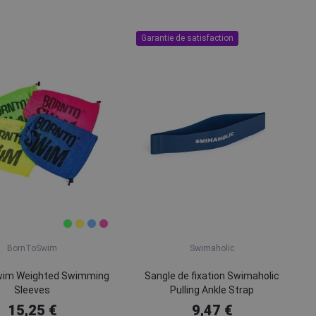
Garantie de satisfaction
BornToSwim
Swimaholic
im Weighted Swimming
Sangle de fixation Swimaholic
Sleeves
Pulling Ankle Strap
15,25 €
9,47 €