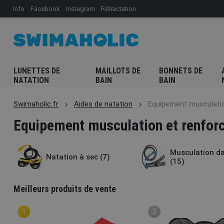
Info
Facebook
Instagram
Rétractation
LUNETTES DE
MAILLOTS DE
BONNETS DE
NATATION
BAIN
BAIN
Swimaholic.fr
Aides de natation
Equipement musculati
Equipement musculation et renfor
Musculation da
Natation à sec
(7)
(15)
Meilleurs produits de vente