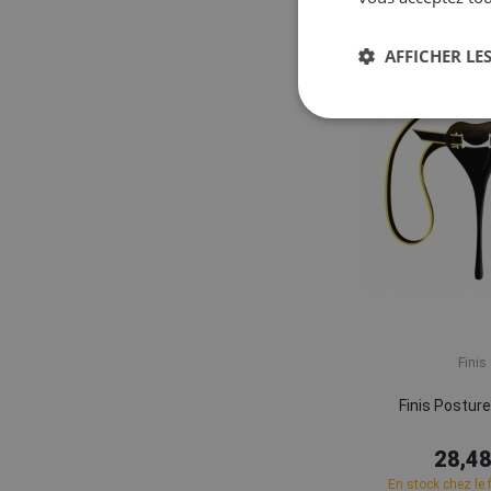
AFFICHER LES
Finis
Finis Posture
28,48
En stock chez le 