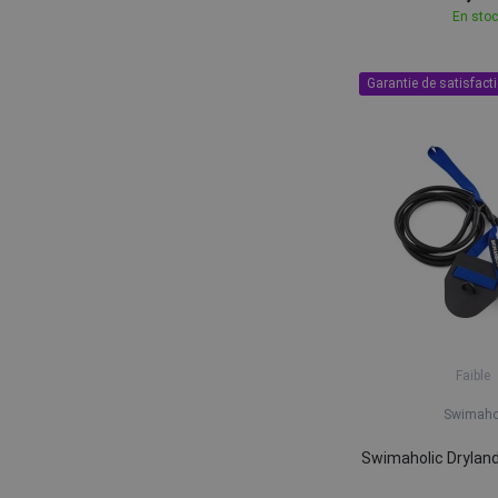
En sto
Garantie de satisfact
Faible
Swimaho
Swimaholic Dryland