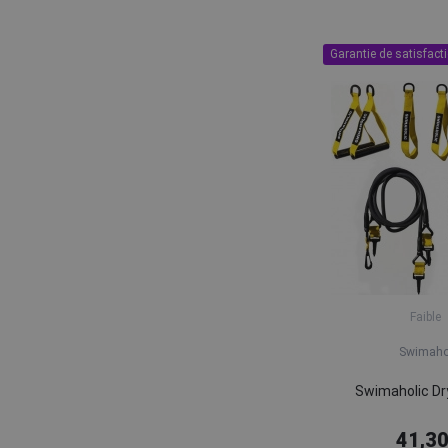
Garantie de satisfact
Faible
Swimaho
Swimaholic Dr
41,30