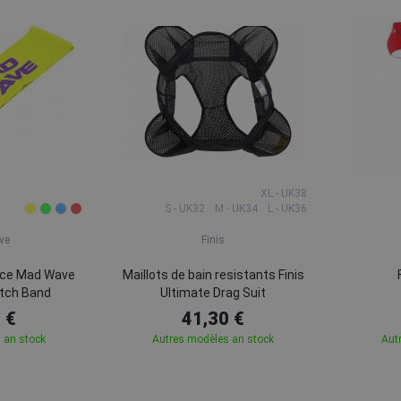
XL - UK38
S - UK32
M - UK34
L - UK36
ve
Finis
nce Mad Wave
Maillots de bain resistants Finis
etch Band
Ultimate Drag Suit
 €
41,30 €
 an stock
Autres modèles an stock
Aut