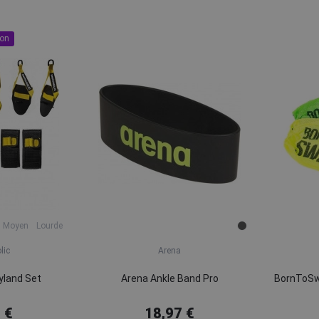
ion
Moyen
Lourde
lic
Arena
yland Set
Arena Ankle Band Pro
BornToSw
 €
18,97 €