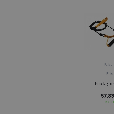
Faible
Finis
Finis Dryla
57,83
En sto