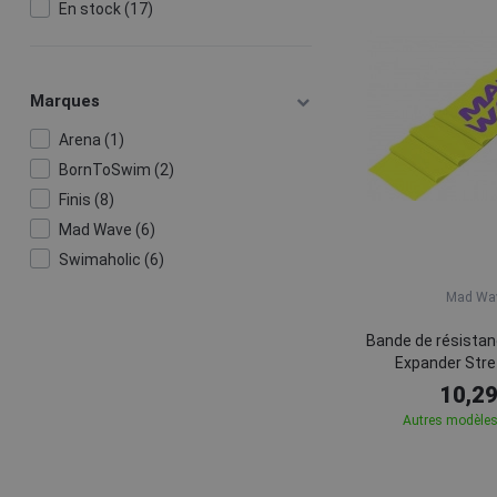
En stock (17)
Marques
Arena (1)
BornToSwim (2)
Finis (8)
Mad Wave (6)
Swimaholic (6)
Mad Wa
Bande de résista
Expander Str
10,29
Autres modèles