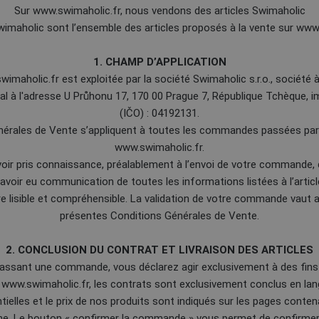
Sur www.swimaholic.fr, nous vendons des articles Swimaholic
wimaholic sont l’ensemble des articles proposés à la vente sur www
1. CHAMP D’APPLICATION
imaholic.fr est exploitée par la société Swimaholic s.r.o., société à
al à l'adresse U Průhonu 17, 170 00 Prague 7, République Tchèque, 
(IČO) : 04192131.
nérales de Vente s’appliquent à toutes les commandes passées pa
www.swimaholic.fr.
oir pris connaissance, préalablement à l’envoi de votre commande,
avoir eu communication de toutes les informations listées à l’articl
lisible et compréhensible. La validation de votre commande vaut 
présentes Conditions Générales de Vente.
2. CONCLUSION DU CONTRAT ET LIVRAISON DES ARTICLES
passant une commande, vous déclarez agir exclusivement à des fins 
te www.swimaholic.fr, les contrats sont exclusivement conclus en lan
tielles et le prix de nos produits sont indiqués sur les pages contena
igne. Le bouton « confirmer la commande » vous permet de confirm