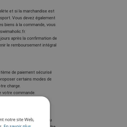
plète et si la marchandise est
ansport. Vous devez également
es biens à la commande, vous
swimaholic.fr.
 jours après la confirmation de
tenir le remboursement intégral
ystème de paiement sécurisé
proposer certains modes de
tre charge.
 de votre commande.
heter.
ant notre site Web,
igurant sur le chèque cadeau
s.
En savoir plus
d’intérêts et ne peut pas être