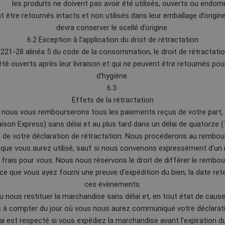
es produits ne doivent pas avoir été utilisés, ouverts ou endo
tre retournés intacts et non utilisés dans leur emballage d’origine
devra conserver le scellé d’origine.
6.2 Exception à l’application du droit de rétractation
221-28 alinéa 5 du code de la consommation, le droit de rétractatio
t été ouverts après leur livraison et qui ne peuvent être retournés po
d’hygiène.
6.3
Effets de la rétractation
, nous vous rembourserons tous les paiements reçus de votre part, y
vraison Express) sans délai et au plus tard dans un délai de quatorze 
de votre déclaration de rétractation. Nous procéderons au rembou
que vous aurez utilisé, sauf si nous convenons expressément d’un
rais pour vous. Nous nous réservons le droit de différer le rembo
 ce que vous ayez fourni une preuve d’expédition du bien, la date ret
ces évènements.
nous restituer la marchandise sans délai et, en tout état de cause,
s à compter du jour où vous nous aurez communiqué votre déclarati
ai est respecté si vous expédiez la marchandise avant l’expiration du