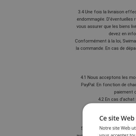
3.4 Une fois la livraison eff
endommagée. D’éventuelles ré
vous assurer que les biens l
devez en info
Conformément à la loi, Swimaho
la commande. En cas de dépasse
4.1 Nous acceptons les mod
PayPal. En fonction de ch
paiement o
4.2 En cas d’achat
Ce site Web 
5.1 L
Notre site Web uti
5.2 Pour pouvoir utiliser l
vous acceptez tou
avant l’envoi de votre comman