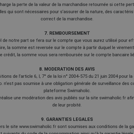
arge la perte de la valeur de la marchandise retournée si cette pert
les qui sont nécessaires pour s’assurer de la nature, des caractér
correct de la marchandise.
7. REMBOURSEMENT
e notre part se fera sur le compte que vous aurez utilisé pour ef
re, la somme est reversée sur le compte à partir duquel le virement
de crédit, la somme vous sera remboursée sur le compte bancaire l
8. MODERATION DES AVIS
ns de l’article 6, I, 7° de la loi n° 2004-575 du 21 juin 2004 pour 
o. n’est pas soumise à une obligation générale de surveillance des
plateforme Swimaholic.
éalise une modération des avis publiés sur la site swimaholic.fr afin 
de leur probité.
9. GARANTIES LEGALES
rs le site www.swimaholic.fr sont soumises aux conditions de la ga
et suivants du code de la consommation ainsi qu’à la garantie léga