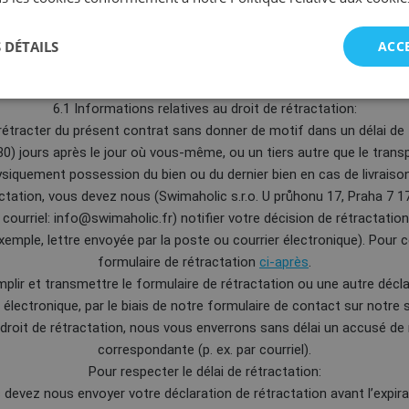
remboursé.
 DÉTAILS
ACC
 DE RETRACTATION LEGAL LORS DE L’ACHAT D’UN ARTICLE S
l’achat d’articles Swimaholic vous bénéficiez d’un droit de rétractati
6.1 Informations relatives au droit de rétractation:
rétracter du présent contrat sans donner de motif dans un délai de tr
(30) jours après le jour où vous-même, ou un tiers autre que le trans
siquement possession du bien ou du dernier bien en cas de livraison 
actation, vous devez nous (Swimaholic s.r.o. U průhonu 17, Praha 7 
ourriel: info@swimaholic.fr) notifier votre décision de rétractati
exemple, lettre envoyée par la poste ou courrier électronique). Pour ce
formulaire de rétractation
ci-après
.
ir et transmettre le formulaire de rétractation ou une autre déclar
lectronique, par le biais de notre formulaire de contact sur notre s
 droit de rétractation, nous vous enverrons sans délai un accusé de 
correspondante (p. ex. par courriel).
Pour respecter le délai de rétractation:
 nous envoyer votre déclaration de rétractation avant l’expirati