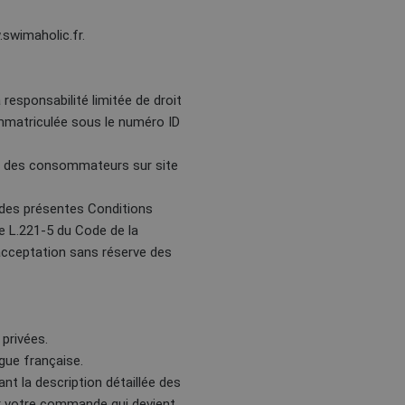
.swimaholic.fr.
 responsabilité limitée de droit
immatriculée sous le numéro ID
r des consommateurs sur site
 des présentes Conditions
e L.221-5 du Code de la
acceptation sans réserve des
privées.
gue française.
nt la description détaillée des
er votre commande qui devient