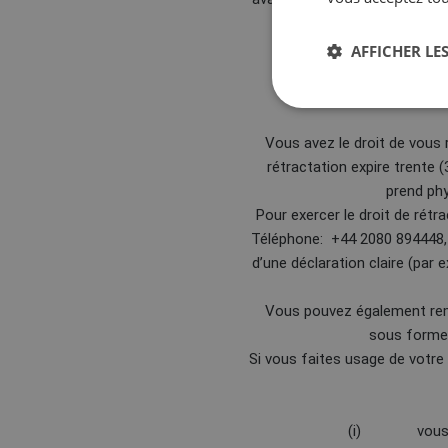
AFFICHER LES
6. DROIT
Lors de 
Vous avez le droit de vous 
rétractation expire trente 
prend phy
Pour exercer le droit de rétr
Téléphone: +44 2080 894448, c
d’une déclaration claire (par 
Vous pouvez également rempl
sous forme é
Si vous faites usage de votre
(i) vous devez