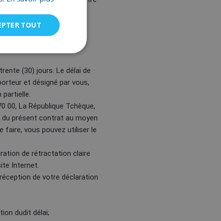
EPTER TOUT
WIMAHOLIC
on légal.
ente (30) jours. Le délai de
porteur et désigné par vous,
partielle.
170 00, La République Tchèque,
on du présent contrat au moyen
 faire, vous pouvez utiliser le
ation de rétractation claire
ite Internet.
réception de votre déclaration
on dudit délai;