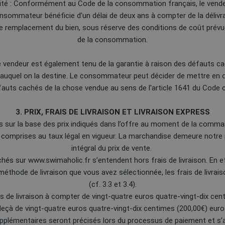
ité : Conformément au Code de la consommation français, le vendeur
sommateur bénéficie d'un délai de deux ans à compter de la délivranc
 le remplacement du bien, sous réserve des conditions de coût prévu
de la consommation.
e vendeur est également tenu de la garantie à raison des défauts ca
 auquel on la destine. Le consommateur peut décider de mettre en œ
auts cachés de la chose vendue au sens de l'article 1641 du Code ci
3. PRIX, FRAIS DE LIVRAISON ET LIVRAISON EXPRESS
s sur la base des prix indiqués dans l’offre au moment de la comman
es comprises au taux légal en vigueur. La marchandise demeure notre
intégral du prix de vente.
ichés sur www.swimaholic.fr s’entendent hors frais de livraison. En
thode de livraison que vous avez sélectionnée, les frais de livrai
(cf. 3.3 et 3.4).
is de livraison à compter de vingt-quatre euros quatre-vingt-dix cen
 deçà de vingt-quatre euros quatre-vingt-dix centimes (200,00€) euros 
upplémentaires seront précisés lors du processus de paiement et s’