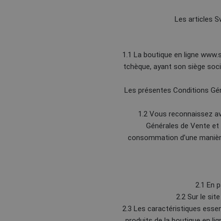
Les articles S
1.1 La boutique en ligne www.sw
tchèque, ayant son siège soci
Les présentes Conditions Gé
1.2 Vous reconnaissez av
Générales de Vente et 
consommation d’une manière 
2.1 En 
2.2 Sur le si
2.3 Les caractéristiques essen
produits de la boutique en l