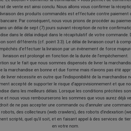
ntrat de vente est ainsi conclu. Nous allons vous confirmer la réce
la livraison des produits commandés est effectuée contre paiement 
bancaire. Par conséquent, nous vous prions de procéder au paiemen
dans un délai de sept (7) jours suivant réception de notre confirm
dise dans le délai indiqué dans le récapitulatif de votre commande. D
ison sont différents (cf. point 3.3). Le délai de livraison court à com
êchés d’effectuer la livraison par un évènement de force majeure o
livraison est prolongé en fonction de la durée de l’empêchement.
ention sur le fait que nous sommes dispensés de livrer la marchan
a marchandise en bonne et due forme mais n’avons pas été approv
de livrer nécessite en outre que l’indisponibilité de la marchandise 
ment accepté de supporter le risque d’approvisionnement et que n
handise dans les meilleurs délais. Lorsque les conditions précitées s
ée et nous vous rembourserons les sommes que vous aurez déjà ve
 droit de ne pas accepter une commande ou d’annuler une commande 
des robots, des collecteurs (web crawlers), des robots d’indexation (
t scripté, quel qu’il soit, et en faisant appel à des services de t
en votre nom.