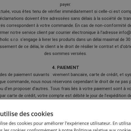
payer.
ectuée, vous êtes tenu de vérifier immédiatement si celle-ci est com
clamations doivent être adressées sans délais à la société de tr
ivrés correspondent à votre commande. En cas de non-conformité d
rmer notre service client par courrier électronique à l’adresse info@
lic s.r.o. s'engage à livrer les produits dans un délai maximal de 30
ment de ce délai, le client a le droit de résilier le contrat et d'ob
des sommes versées.
4. PAIEMENT
es de paiement suivants : virement bancaire, carte de crédit, et s
aque commande, nous nous réservons cependant le droit de ne pas 
u d’en proposer d’autres. Tous frais liés à votre paiement sont à vo
 par carte de crédit, votre compte est débité le jour de l’expédition
5. UTILISATION DES CHEQUES CADEAUX
utilise des cookies
es chèques cadeaux sont des bons de réduction que vous pouvez ac
lise des cookies pour améliorer l'expérience utilisateur. En utilis
’avoir correspondant à un chèque cadeau, vous devez entrer le code f
s les cookies conformément à notre Politique relative aux cookie
de. L’avoir matérialisé par les chèques cadeaux n’est pas productif 