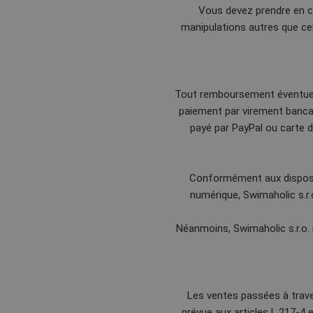
Vous devez prendre en ch
manipulations autres que cel
Tout remboursement éventuel d
paiement par virement bancai
payé par PayPal ou carte 
Conformément aux dispositio
numérique, Swimaholic s.r.
Néanmoins, Swimaholic s.r.o. r
Les ventes passées à trave
prévue aux articles L.217-4 