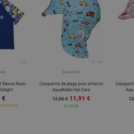
2-3
1-3
3-6
bout
Aquakiddo
t Sleeve Rash
Casquette de plage pour enfants
Casquett
Delight
AquaKiddo Hat Cars
Aqu
 €
11,91 €
13,56 €
13
fournisseur
En stock