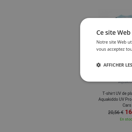
Ce site Web 
Notre site Web uti
vous acceptez tou
AFFICHER LES
Aquakid
T-shirt UV de p
Aquakiddo UV Prot
Cars
16
20,56 €
En sto