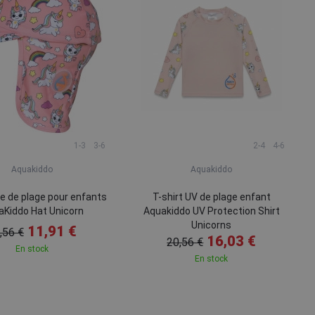
1-3
3-6
2-4
4-6
Aquakiddo
Aquakiddo
e de plage pour enfants
T-shirt UV de plage enfant
aKiddo Hat Unicorn
Aquakiddo UV Protection Shirt
Unicorns
11,91 €
,56 €
16,03 €
20,56 €
En stock
En stock