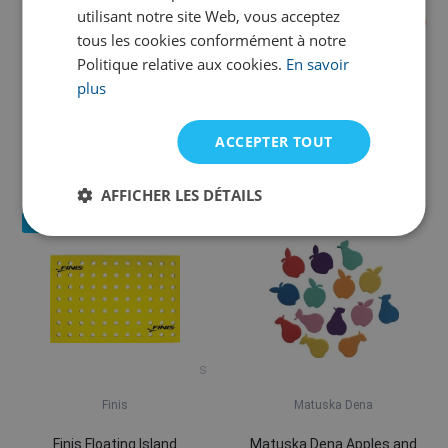
utilisant notre site Web, vous acceptez
tous les cookies conformément à notre
Speedo
Finis
Politique relative aux cookies.
En savoir
plus
Speedo Squirty Toys
Finis Floatie Friends
17,73 €
ACCEPTER TOUT
24,76 €
En stock
Autres modèles an stock
AFFICHER LES DÉTAILS
Nouveauté
Nouveauté
S
Finis
Matuska Dena
Finis Floating Island
Matuska Dena Apples and