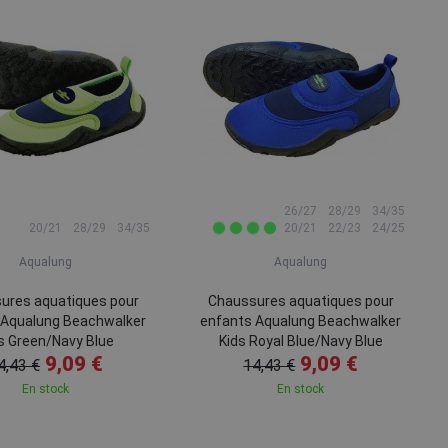
26/27
28/29
34/35
20/21
28/29
34/35
20/21
22/23
24/25
Aqualung
Aqualung
ures aquatiques pour
Chaussures aquatiques pour
 Aqualung Beachwalker
enfants Aqualung Beachwalker
s Green/Navy Blue
Kids Royal Blue/Navy Blue
9,09 €
9,09 €
4,43 €
14,43 €
En stock
En stock