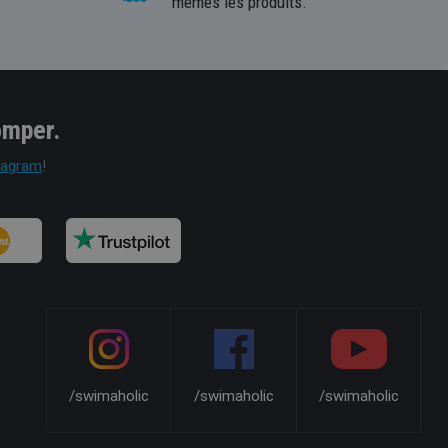
mêmes les produits.
omper.
tagram
!
/swimaholic
/swimaholic
/swimaholic