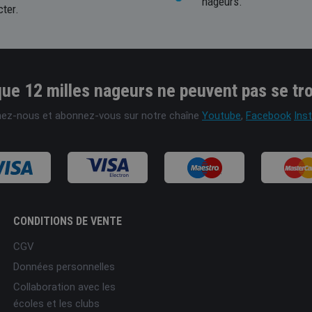
nageurs.
cter.
ue 12 milles nageurs ne peuvent pas se tr
nez-nous et abonnez-vous sur notre chaîne
Youtube
,
Facebook
Ins
CONDITIONS DE VENTE
CGV
Données personnelles
Collaboration avec les
écoles et les clubs