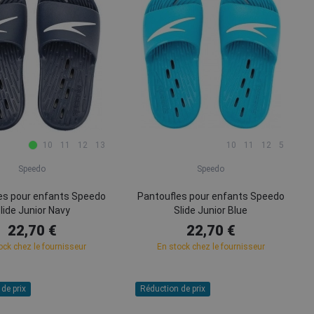
10
11
12
13
10
11
12
5
Speedo
Speedo
es pour enfants Speedo
Pantoufles pour enfants Speedo
lide Junior Navy
Slide Junior Blue
22,70 €
22,70 €
ock chez le fournisseur
En stock chez le fournisseur
de prix
Réduction de prix