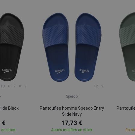
10
6
7
8
9
12
9
o
Speedo
lide Black
Pantoufles homme Speedo Entry
Pantoufl
Slide Navy
 €
17,73 €
 an stock
Autres modèles an stock
En st