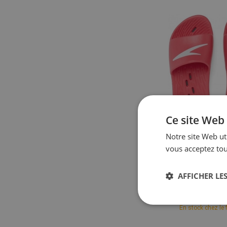
Ce site Web 
Notre site Web uti
vous acceptez tou
Speed
Pantoufles pour e
AFFICHER LES
Slide Junior 
14,43
En stock chez le 