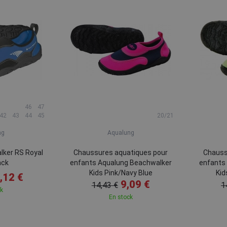
46
47
42
43
44
45
20/21
ng
Aqualung
lker RS Royal
Chaussures aquatiques pour
Chauss
ack
enfants Aqualung Beachwalker
enfants
Kids Pink/Navy Blue
Kid
,12 €
9,09 €
14,43 €
1
ck
En stock