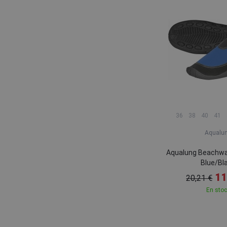
36
38
40
41
Aqualu
Aqualung Beachwa
Blue/Bl
11
20,21 €
En sto