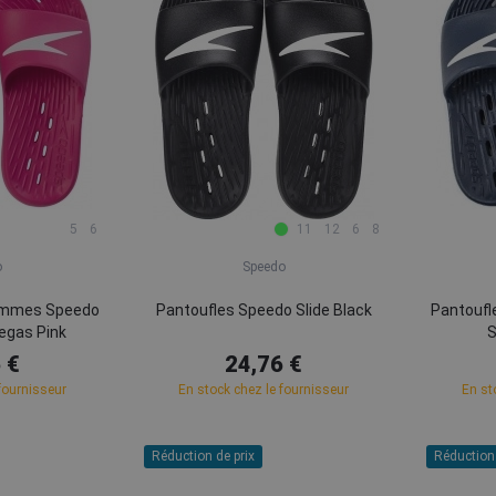
5
6
11
12
6
8
o
Speedo
femmes Speedo
Pantoufles Speedo Slide Black
Pantoufl
egas Pink
S
 €
24,76 €
fournisseur
En stock chez le fournisseur
En st
Réduction de prix
Réduction 