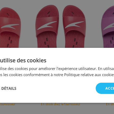
utilise des cookies
10
11
12
3
lise des cookies pour améliorer l'expérience utilisateur. En utilis
s les cookies conformément à notre Politique relative aux cookie
o
Speedo
nfants Speedo
Pantoufles pour femmes Speedo
Pantoufl
 DÉTAILS
ACC
Siren Red
Slide Female Fire Red
Sl
 €
24,76 €
fournisseur
En stock chez le fournisseur
En st